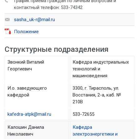
График приема граждан по личным вопросам и
контактный телефон: 533-74342
sasha_uk-r@mail.ru
Положение
Структурные подразделения
Звонкий Виталий
Кафедра индустриальных
Георгиевич
технологий и
машиноведения
И.о. заведующего
3300, г. Тирасполь, ул.
кафедрой
Восстания, 2-а, каб. №
210B
kafedra-atpk@mail.ru
533-72655
Калошин Данила
Кафедра
Николаевич
электроэнергетики и